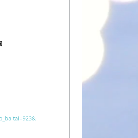
回
_baitai=923&