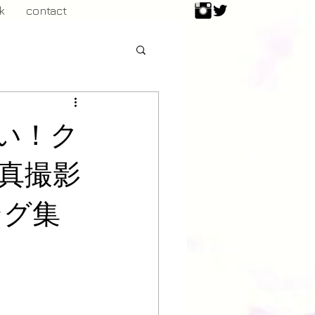
k
contact
い！ク
真撮影
ング集