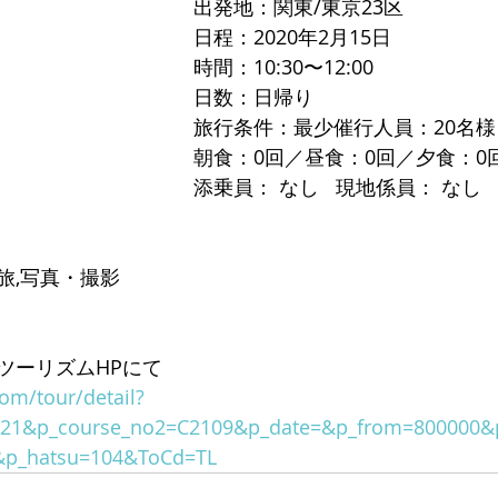
出発地：関東/東京23区
日程：2020年2月15日
時間：10:30〜12:00
日数：日帰り
旅行条件：最少催行人員：20名様
朝食：0回／昼食：0回／夕食：0
添乗員： なし   現地係員： なし
旅,写真・撮影
ツーリズムHPにて
com/tour/detail?
221&p_course_no2=C2109&p_date=&p_from=800000&p
&p_hatsu=104&ToCd=TL