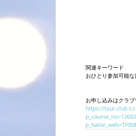
関連キーワード
おひとり参加可能な
お申し込みはクラブ
https://tour.club-t.
p_course_no=1269
p_baitai_web=TF00