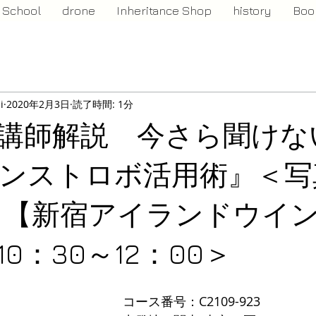
School
drone
Inheritance Shop
history
Boo
i
2020年2月3日
読了時間: 1分
講師解説 今さら聞けな
ンストロボ活用術』＜写
【新宿アイランドウイ
0：30～12：00＞
コース番号：C2109-923