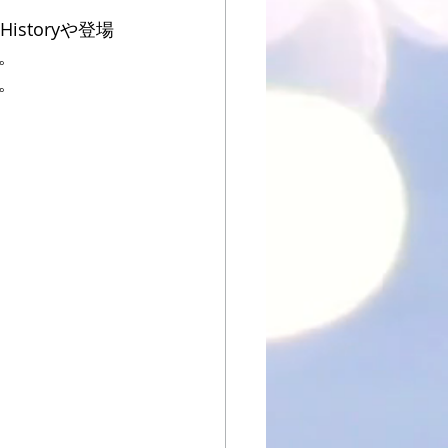
storyや登場
。
。