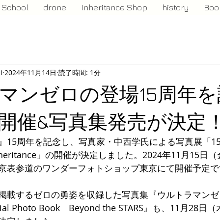
School
drone
Inheritance Shop
history
Boo
i
2024年11月14日
読了時間: 1分
マンゼロの登場15周年を
開催&写真集発売が決定
5周年を記念し、写真家・中西学氏による写真展「15 yea
 Inheritance」の開催が決定しました。2024年11月15日
京表参道のワンダーフォトショップ東京にて開催予定で
載するゼロの勇姿を収録した写真集『ウルトラマンゼロ 1
morial Photo Book　Beyond the STARS』も、11月