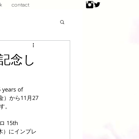
k
contact
記念し
！
rs of 
（金）から11月27
す。
5th 
28日（木）にインプレ