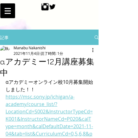
記事
Manabu Nakanishi
2021年11月4日
読了時間: 1分
αアカデミー12月講座募集
中
αアカデミーオンライン校10月募集開始
しました！！
https://msc.sony.jp/ichigan/a-
academy/course_list/?
LocationCd=S002&InstructorTypeCd=
K001&InstructorNameCd=P020&calT
ype=month&calDefaultDate=2021-11-
04&tab=list&CurriculumCd=0,5,6,8&p