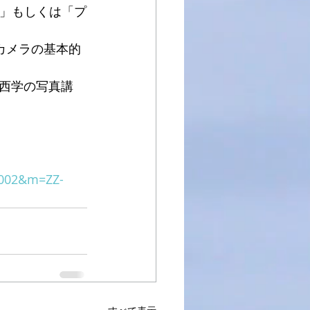
録」もしくは「プ
カメラの基本的
西学の写真講
S002&m=ZZ-