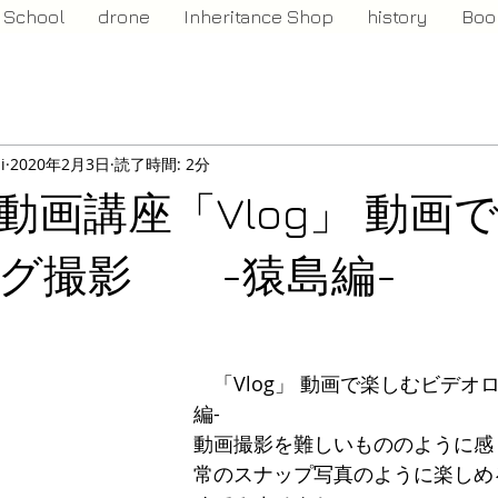
School
drone
Inheritance Shop
history
Boo
i
2020年2月3日
読了時間: 2分
動画講座「Vlog」 動画
ログ撮影 -猿島編-
　「Vlog」 動画で楽しむビデオ
編-
動画撮影を難しいもののように感
常のスナップ写真のように楽しめ