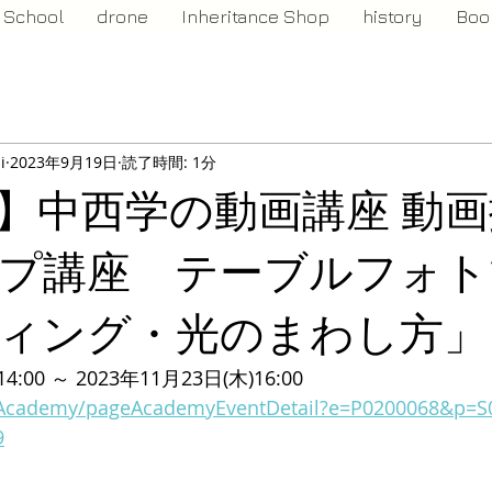
School
drone
Inheritance Shop
history
Boo
i
2023年9月19日
読了時間: 1分
】中西学の動画講座 動
プ講座 テーブルフォト
ィング・光のまわし方」
4:00 ～ 2023年11月23日(木)16:00
jp/Academy/pageAcademyEventDetail?e=P0200068&p=
9