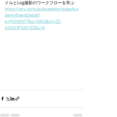
イルとLog撮影のワークフローを学ぶ
https://ers.sony.jp/Academy/pageAca
demyEventDetail?
e=P0200077&p=S002&m=ZZ-
G242QP0201ZZ&s=6