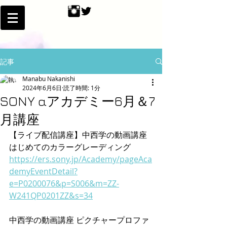
記事
Manabu Nakanishi
2024年6月6日
読了時間: 1分
SONY αアカデミー6月＆7
月講座
【ライブ配信講座】中西学の動画講座 
はじめてのカラーグレーディング
https://ers.sony.jp/Academy/pageAca
demyEventDetail?
e=P0200076&p=S006&m=ZZ-
W241QP0201ZZ&s=34
中西学の動画講座 ピクチャープロファ