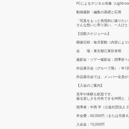
PCによるデジタル現像（Lightroom／
動画撮影・編集の基礎と応用
「写真をもっと表現的に撮りたい
そんな想いに寄り添い、一人ひと
【活動スケジュール】
開催日程：毎月変動（内容により
会 場：東京都江東区有明
撮影会・ツアー撮影会：四季折々
作品展示会（グループ展）：年1
作品展示会では、メンバー全員が
【入会のご案内】
見学や体験も歓迎です。
撮る楽しさを共有できる仲間と、
指導者：中西 学（公益社団法人 
年会費：60,000円（または月謝 6,
入会金：10,000円