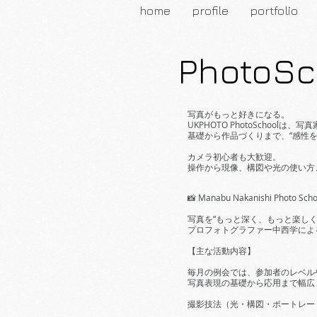
home
profile
portfolio
PhotoSc
写真がもっと好きになる。
UKPHOTO PhotoSchoo
基礎から作品づくりまで、“感性
カメラ初心者も大歓迎。
操作から現像、構図や光の使い方
📸 Manabu Nakanishi Photo Scho
写真を“もっと深く、もっと楽しく
プロフォトグラファー中西学によ
【主な活動内容】
毎月の例会では、参加者のレベル
写真表現の基礎から応用まで幅広
撮影技法（光・構図・ポートレー