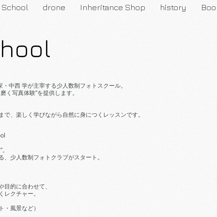
School
drone
Inheritance Shop
history
Boo
hool
lは、写真家・中西 学が主宰する少人数制フォトスクール。
を磨く写真体験”を提供します。
まで、楽しく学びながら自然に身につくレッスンです。
ol
”。
る、少人数制フォトクラブがスタート。
や目的に合わせて、
くレクチャー。
ト・風景など）