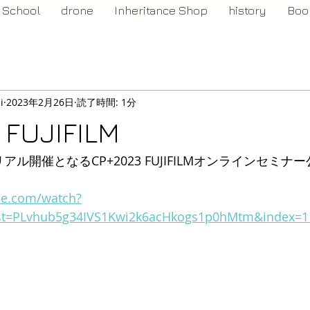
School
drone
Inheritance Shop
history
Boo
i
2023年2月26日
読了時間: 1分
 FUJIFILM
ル開催となるCP+2023 FUJIFILMオンラインセミ
be.com/watch?
st=PLvhub5g34IVS1Kwi2k6acHkogs1p0hMtm&index=1