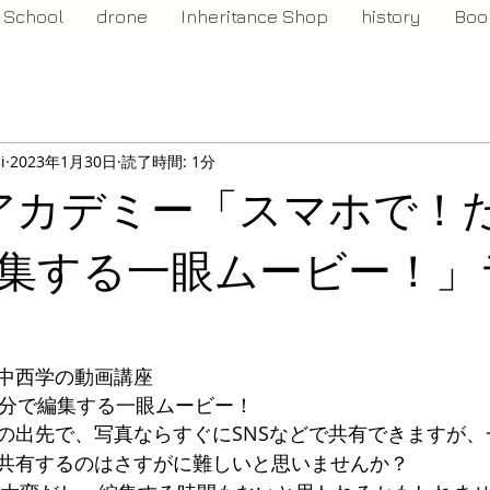
School
drone
Inheritance Shop
history
Boo
i
2023年1月30日
読了時間: 1分
 αアカデミー「スマホで！
編集する一眼ムービー！」
中西学の動画講座
0分で編集する一眼ムービー！
の出先で、写真ならすぐにSNSなどで共有できますが、
共有するのはさすがに難しいと思いませんか？