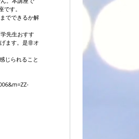
せん。本講座で
座です。
こまでできるか解
西学先生おすす
上げます。是非オ
感じられること
S006&m=ZZ-